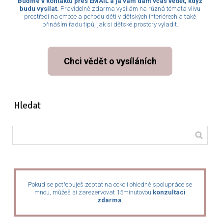
Buďme v kontaktu přes EMAIL a já vám dám včas vědět, když
budu vysílat.
Pravidelně zdarma vysílám na různá témata vlivu
prostředí na emoce a pohodu dětí v dětských interiérech a také
přináším řadu tipů, jak si dětské prostory vyladit.
Chci vědět o vysíláních
Hledat
Pokud se potřebuješ zeptat na cokoli ohledně spolupráce se
mnou, můžeš si zarezervovat 15minutovou
konzultaci
zdarma
.