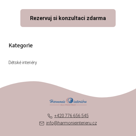
Rezervuj si konzultaci zdarma
Kategorie
Dětské interiéry
+420 776 656 545
info@harmonieinterieru.cz